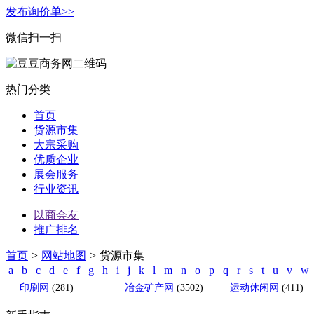
发布询价单>>
微信扫一扫
热门分类
首页
货源市集
大宗采购
优质企业
展会服务
行业资讯
以商会友
推广排名
首页
>
网站地图
>
货源市集
a
b
c
d
e
f
g
h
i
j
k
l
m
n
o
p
q
r
s
t
u
v
w
印刷网
(281)
冶金矿产网
(3502)
运动休闲网
(411)