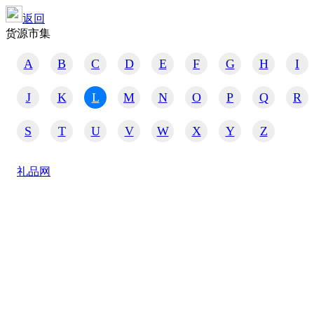
返回
货源市集
A
B
C
D
E
F
G
H
I
J
K
L
M
N
O
P
Q
R
S
T
U
V
W
X
Y
Z
礼品网