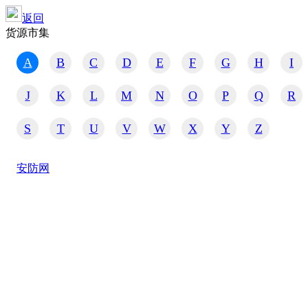
返回
货源市集
A
B
C
D
E
F
G
H
I
J
K
L
M
N
O
P
Q
R
S
T
U
V
W
X
Y
Z
安防网